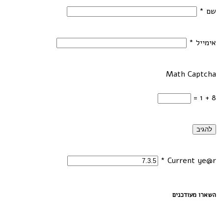
שם
*
אימייל
*
Math Captcha
8 + 1 =
*
Current ye@r
השארו מעודכנים